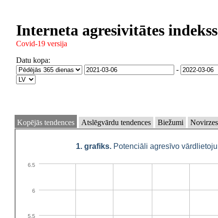
Interneta agresivitātes indekss
Covid-19 versija
Datu kopa:
-
Kopējās tendences
Atslēgvārdu tendences
Biežumi
Novirze
1. grafiks.
Potenciāli agresīvo vārdlietoj
6.5
6
5.5