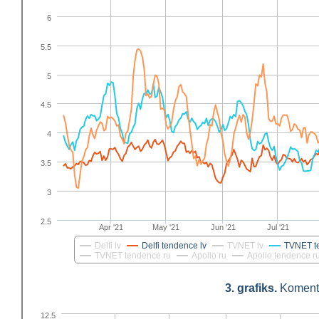
6
5.5
5
4.5
4
3.5
3
2.5
Apr '21
May '21
Jun '21
Jul '21
Delfi lv
Delfi tendence lv
TVNET lv
TVNET t
TVNET tendence ru
Apollo ru
Apollo tendence r
3. grafiks.
Komentār
12.5