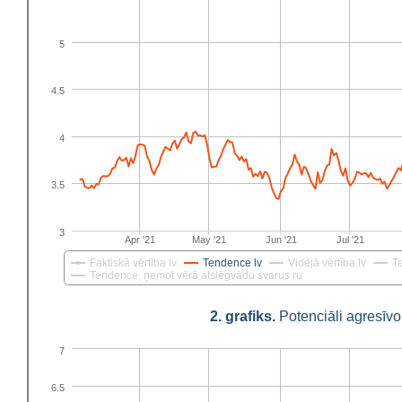
5
4.5
4
3.5
3
Apr '21
May '21
Jun '21
Jul '21
Faktiskā vērtība lv
Tendence lv
Vidējā vērtība lv
T
Tendence, ņemot vērā atslēgvādu svarus ru
2. grafiks.
Potenciāli agresīvo
7
6.5